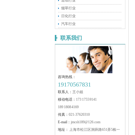
造纸行业
烟草行业
日化行业
汽车行业
联系我们
咨询热线：
19170567831
联系人：
王小姐
移动电话：
173 1755 9141
189 1808 4169
传真：
021-37620310
E-mail：
jmcsh189@126.com
地址：
上海市松江区洞薛路651弄5栋一