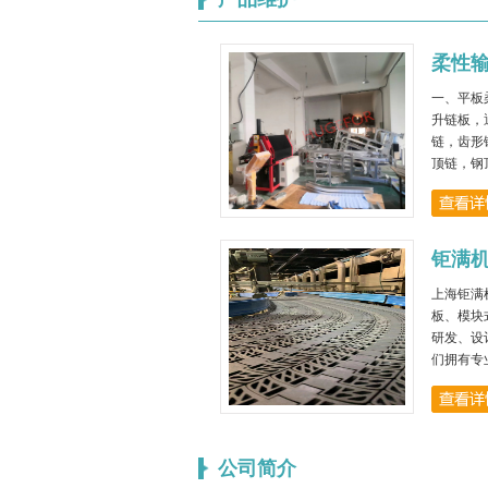
柔性输
一、平板
升链板，
链，齿形
顶链，钢
齿形输送
性链，V
柔性钢顶
链，弹性
钜满机
传输装置
连接条，
上海钜满
板、模块
研发、设
们拥有专
公司简介