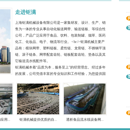
走进钜满
上海钜满机械设备有限公司是一家集研发、设计、生产、销
售为一体的专业从事自动化输送网带、输送链板、等综合性
公司，产品广泛应用于食品、饮料、包装制罐、烟草、医药
化工、化妆品、电子、物流等行业。 < br /> 钜满机械主要产
品有：模块网带、塑料链板、柔性链、龙骨链、不锈钢平顶
链、滚子链条、网带配套齿轮、链板配套齿轮、垫条以及其
它输送流水线配件等。
钜满机械本着“品质为本，服务至上”的经营理念。 经过多年
的发展，公司凭借丰富的专业知识和工作经验，为您提供国
际化的服务。我们以高品质，合理的价位，短交期，快速反
应满足客户的需求。
用...
钜满机械提供优质的自...
透析食品流水线设备网...