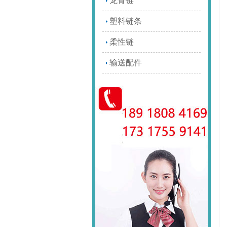
龙骨链
塑料链条
柔性链
输送配件