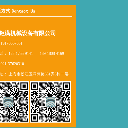
板和侧板也可以用铰...
塑料网带输送机的优点
塑料网带输机产品本身具有以下优点：1、
安装方便、自重轻、噪音小。2、耐酸碱及
钜满机械设备有限公司
恶劣环境下使用寿命长。3、运行平稳、自
润滑、降低输送功率。塑料网带输送机并
9170567831
且广泛的应用于：...
 173 1755 9141 189 1808 4169
输送链板特点及使用说明
21-37620310
输送链板被广泛的应用于各行业的传输过
程中，使得流水线操作更加快捷方便，根
址： 上海市松江区洞薛路651弄5栋一层
据不同行业的要求，可以选择单排输送链
板快速传输，保证流水线操作效率和简易
操作的作业要求。也...
网带输送机的日常保养
1、网带输送机在工作过程中应有固定人员
看管。看管人员必须是具有一般技术常识
及对本输送机的性能比较熟悉。2、企业应