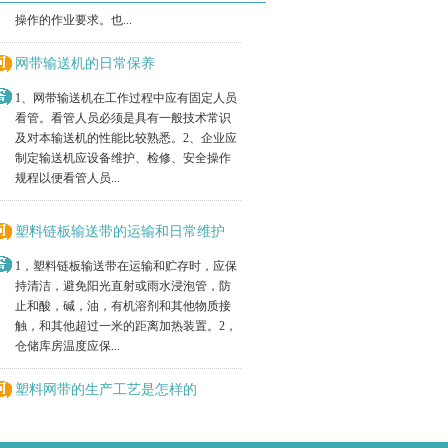
网带输送机的日常保养
1、网带输送机在工作过程中应有固定人员
看管。看管人员必须是具有一般技术常识
及对本输送机的性能比较熟悉。2、企业应
制定输送机应设备维护、检修、安全操作
规程以便看管人员...
塑料链板输送带的运输和日常维护
1，塑料链板输送带在运输和贮存时，应保
持清洁，避免阳光直射或雨水浸泡管，防
止和酸，碱，油，有机溶剂和其他物质接
触，和其他超过一米的距离加热装置。2，
仓储库房温度应保...
塑料网带的生产工艺是怎样的
塑料网带是利用工程塑料制作的链板拼装
而成的，塑料网带以互锁方式或砌砖方式
相互交错，并由全长销杆组装在一起，这
种设计从根本上提高了传送带的强度。挡