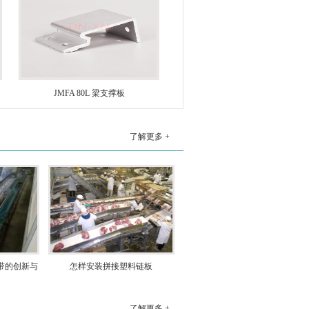
JMFA 80L 梁支撑板
了解更多 +
塑料链板输送带的运输和日常维护
1，塑料链板输送带在运输和贮存时，应保
持清洁，避免阳光直射或雨水浸泡管，防
止和酸，碱，油，有机溶剂和其他物质接
触，和其他超过一米的距离加热装置。2，
带的创新与
怎样安装拼接塑料链板
仓储库房温度应保...
塑料网带的生产工艺是怎样的
了解更多 +