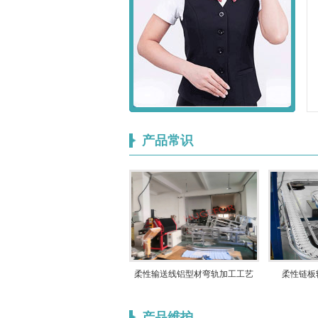
产品常识
柔性输送线铝型材弯轨加工工艺
柔性链板
产品维护