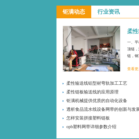
钜满动态
行业资讯
柔性
一、平
顶链，
链，钢
塑料柔
查看更
钢顶链，
柔性输送线铝型材弯轨加工工艺
柔性链板输送线的应用原理
钜满机械提供优质的自动化设备
透析食品流水线设备网带的创新与发
怎样安装拼接塑料链板
opb塑料网带详细参数介绍