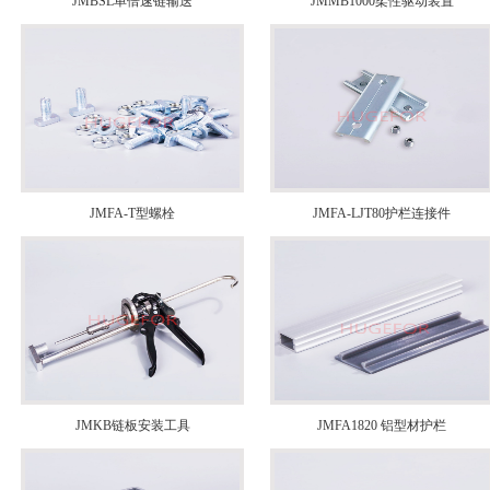
JMBSL单倍速链输送
JMMB1000柔性驱动装置
JMFA-T型螺栓
JMFA-LJT80护栏连接件
JMKB链板安装工具
JMFA1820 铝型材护栏