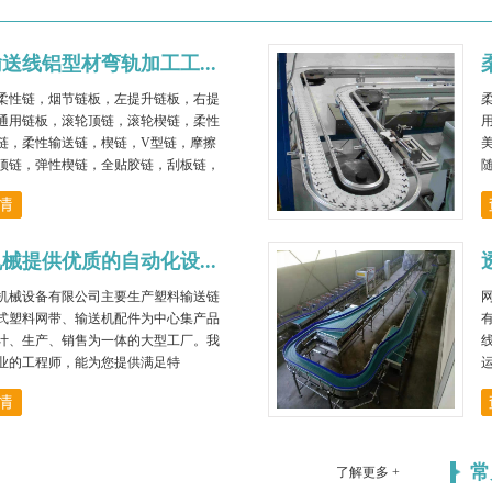
送线铝型材弯轨加工工...
柔性链，烟节链板，左提升链板，右提
通用链板，滚轮顶链，滚轮楔链，柔性
链，柔性输送链，楔链，V型链，摩擦
顶链，弹性楔链，全贴胶链，刮板链，
链，转弯柔性链，塑料柔性链，输送柔
型柔性链，植绒柔性链，柔性输送链，
链，柔性楔链，柔性链板，柔性侧弯
楔链。二、柔性输送梁，输送梁，柔性
械提供优质的自动化设...
梁，水平半梁，对边夹，主梁连接梁，
垫片专用安装工具
机械设备有限公司主要生产塑料输送链
式塑料网带、输送机配件为中心集产品
计、生产、销售为一体的大型工厂。我
业的工程师，能为您提供满足特
常
了解更多 +