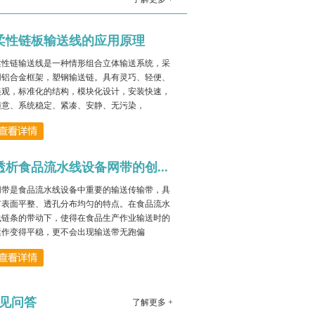
塑料网带是利用工程塑料制作的链板拼装
而成的，塑料网带以互锁方式或砌砖方式
柔性链板输送线的应用原理
相互交错，并由全长销杆组装在一起，这
种设计从根本上提高了传送带的强度。挡
柔性链输送线是一种情形组合立体输送系统，采
板和侧板也可以用铰...
用铝合金框架，塑钢输送链。具有灵巧、轻便、
美观，标准化的结构，模块化设计，安装快速，
塑料网带输送机的优点
随意、系统稳定、紧凑、安静、无污染，
塑料网带输机产品本身具有以下优点：1、
安装方便、自重轻、噪音小。2、耐酸碱及
恶劣环境下使用寿命长。3、运行平稳、自
透析食品流水线设备网带的创...
润滑、降低输送功率。塑料网带输送机并
且广泛的应用于：...
网带是食品流水线设备中重要的输送传输带，具
有表面平整、透孔分布均匀的特点。在食品流水
输送链板特点及使用说明
线链条的带动下，使得在食品生产作业输送时的
运作变得平稳，更不会出现输送带无跑偏
输送链板被广泛的应用于各行业的传输过
程中，使得流水线操作更加快捷方便，根
据不同行业的要求，可以选择单排输送链
板快速传输，保证流水线操作效率和简易
操作的作业要求。也...
见问答
了解更多 +