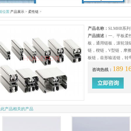
前位置:
产品展示
>
柔性链
>
产品名称：
SLMHB系
产品描述：
一、平板柔
板，通用链板，滚轮顶
链，楔链，V型链，摩
板链，齿形输送链，转弯
189 1
咨询热线：
跟此产品相关的产品