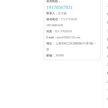
咨询热线：
19170567831
联系人：
王小姐
移动电话：
173 1755 9141
JMFA-T型螺栓
189 1808 4169
传真：
021-37620310
E-mail：
jmcsh189@126.com
地址：
上海市松江区洞薛路651弄5栋一
层
邮编：
201601
JMFA-LJT80护栏连接件
JLM-ZJ 铝合金护栏支架