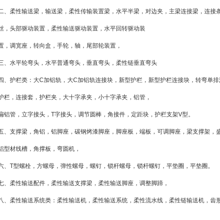
二、柔性输送梁，输送梁，柔性传输装置梁，水平半梁，对边夹，主梁连接梁，连接
丝，头部驱动装置，柔性输送驱动装置，水平回转驱动装
置，调宽座，转向盒，手轮，轴，尾部轮装置，
三、水平轮弯头，水平普通弯头，垂直弯头，柔性链垂直弯头
四、护栏类：大C加铝轨，大C加铝轨连接块，新型护栏，新型护栏连接块，转弯单
护栏，连接套，护栏夹，大十字承夹，小十字承夹，铝管，
扁铝管，立字接头，T字接头，调节圆棒，角接件，定距块，护栏支架V型。
五、支撑梁，角铝，铝脚座，碳钢烤漆脚座，脚座板，端板，可调脚座，梁支撑架，
铝型材线槽，角撑板，弯圆机，
六、T型螺栓，方螺母，弹性螺母，螺钉，锁杆螺母，锁杆螺钉，平垫圈，平垫圈。
七、柔性输送配件，柔性输送支撑梁，柔性输送脚座，调整脚蹄，
八、柔性输送系统类：柔性输送机，柔性输送系统，柔性流水线，柔性链输送机，齿