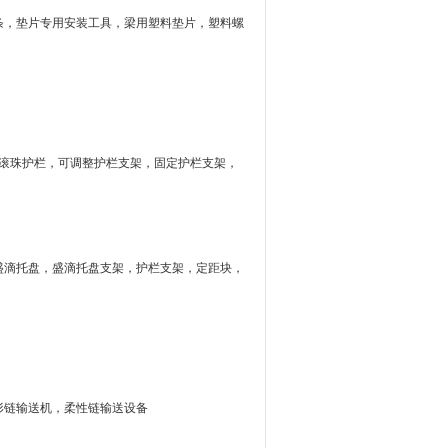
条，垫片专用安装工具，梁用塑料垫片，塑料螺
排滚珠护栏，可调整护栏支架，固定护栏支架，
盛滴托盘，盛滴托盘支架，护栏支架，定距块，
形链输送机，柔性链输送设备