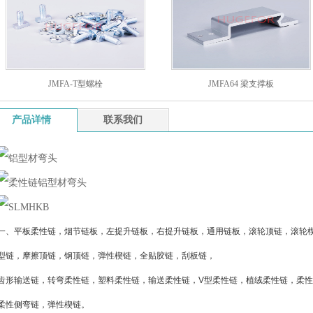
JMFA-T型螺栓
JMFA64 梁支撑板
产品详情
联系我们
一、平板柔性链，烟节链板，左提升链板，右提升链板，通用链板，滚轮顶链，滚轮
型链，摩擦顶链，钢顶链，弹性楔链，全贴胶链，刮板链，
齿形输送链，转弯柔性链，塑料柔性链，输送柔性链，V型柔性链，植绒柔性链，柔
柔性侧弯链，弹性楔链。