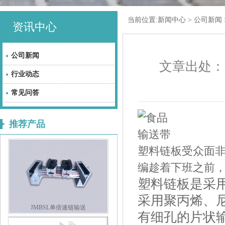
当前位置:
新闻中心
>
公司新闻
资讯中心
公司新闻
文章出处：a
行业动态
常见问答
推荐产品
塑料链板受众面
编趁着下班之前
塑料链板是采
采用聚丙烯、
JMBSL单倍速链输送
有细孔的片状