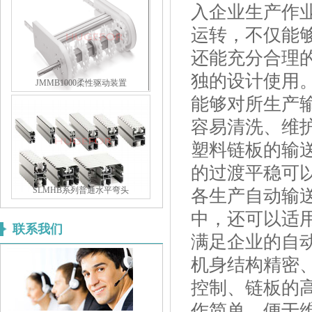
入企业生产作
运转，不仅能
还能充分合理
独的设计使用
JMMB1000柔性驱动装置
能够对所生产
容易清洗、维
塑料链板的输
的过渡平稳可
SLMHB系列普通水平弯头
各生产自动输
中，还可以适
联系我们
满足企业的自
机身结构精密
控制、链板的
作简单，便于