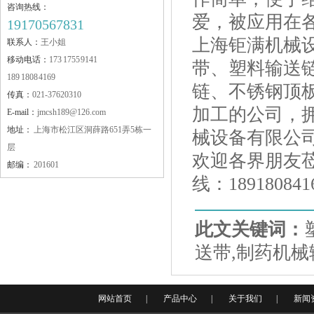
咨询热线：
爱，被应用在
19170567831
上海钜满机械
联系人：
王小姐
移动电话：
173 1755 9141
带、塑料输送
189 1808 4169
链、不锈钢顶
传真：
021-37620310
加工的公司，
E-mail：
jmcsh189@126.com
地址：
上海市松江区洞薛路651弄5栋一
械设备有限公
层
欢迎各界朋友
邮编：
201601
线：189180841
此文关键词：
送带,制药机械
网站首页
|
产品中心
|
关于我们
|
新闻