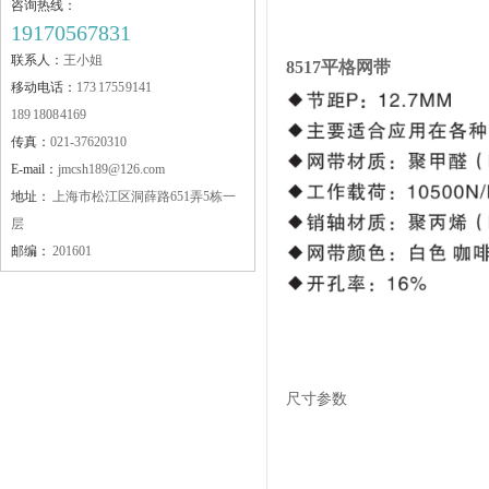
咨询热线：
19170567831
联系人：
王小姐
8517平格网带
移动电话：
173 1755 9141
189 1808 4169
JMFA-LJT80护栏连接件
传真：
021-37620310
E-mail：
jmcsh189@126.com
地址：
上海市松江区洞薛路651弄5栋一
层
邮编：
201601
JLM-ZJ 铝合金护栏支架
尺寸参数
JMKB链板安装工具