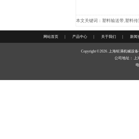
JLFA64脚座
本文关键词：塑料输送带,塑料传
网站首页
|
产品中心
|
关于我们
|
新闻
Copyright © 2026. 上海钜满机
公司地址： 上
JMBSL单倍速链输送
电
JMMB1000柔性驱动装置