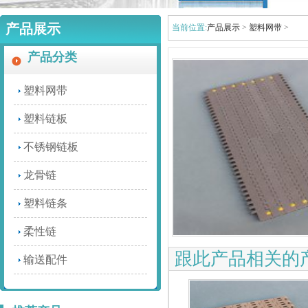
产品展示
当前位置:
产品展示
>
塑料网带
>
产品分类
塑料网带
JMFA-T型螺栓
塑料链板
不锈钢链板
龙骨链
塑料链条
JMFA-LJT80护栏连接件
柔性链
跟此产品相关的
输送配件