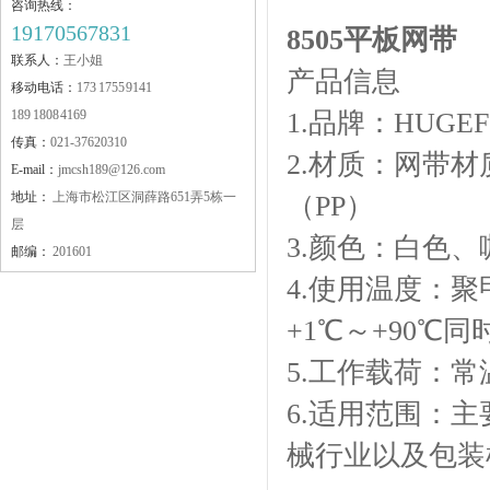
咨询热线：
19170567831
8505平板网带
JMKB80脚座
联系人：
王小姐
产品信息
移动电话：
173 1755 9141
189 1808 4169
1.品牌：HUGEF
传真：
021-37620310
2.材质：网带
E-mail：
jmcsh189@126.com
地址：
上海市松江区洞薛路651弄5栋一
（PP）
层
JLFA64脚座
3.颜色：白色、
邮编：
201601
4.使用温度：聚
+1℃～+90℃
5.工作载荷：常温
6.适用范围：
JMBSL单倍速链输送
械行业以及包装