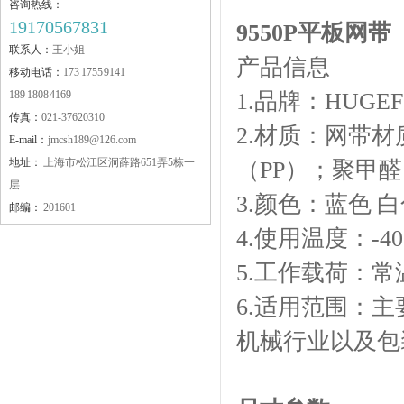
咨询热线：
19170567831
9550P平板网带
JLM-ZJ 铝合金护栏支架
联系人：
王小姐
产品信息
移动电话：
173 1755 9141
189 1808 4169
1.品牌：HUGEF
传真：
021-37620310
2.材质：网带
E-mail：
jmcsh189@126.com
地址：
上海市松江区洞薛路651弄5栋一
（PP）；聚甲醛
层
JMKB链板安装工具
3.颜色：蓝色 
邮编：
201601
4.使用温度：-4
5.工作载荷：常温
6.适用范围：
机械行业以及包
JMFA1820 铝型材护栏