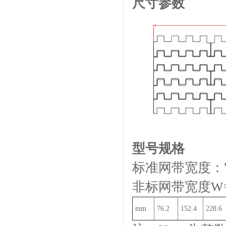
尺寸参数
JMKB80脚座
JLFA64脚座
型号规格
标准网带宽度：W=
非标网带宽度W=76
mm
76.2
152.4
228.6
JMBSL单倍速链输送